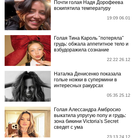
Почти голая Надя Дорофеева
вскипятила температуру
19:09 06.01
Голая Тина Кароль "потеряла"
грудь: обжала аппетитное тело и
взбудоражила сознание
22:22 26.12
Наталка Денисенко показала
голые ножки в супермини в
интересных ракурсах
05:35 25.12
Голая Алессандра Амбросио
выкатила упругую попу и грудь:
зона бикини Victoria's Secret
сведет с ума
23:13 24.12