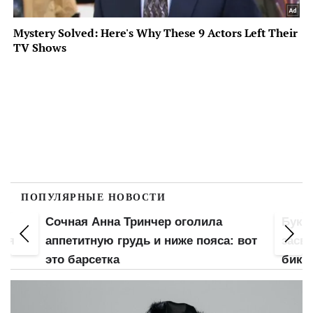
ПОПУЛЯРНЫЕ НОВОСТИ
Сочная Анна Тринчер оголила
Букв
для
аппетитную грудь и ниже пояса: вот
засве
это барсетка
бики
напо