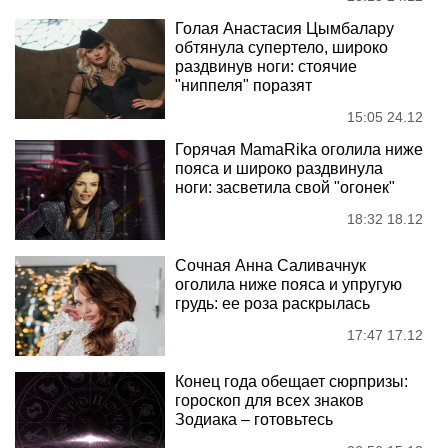
Голая Анастасия Цымбалару
обтянула супертело, широко
раздвинув ноги: стоячие
"ниппеля" поразят
15:05 24.12
Горячая MamaRika оголила ниже
пояса и широко раздвинула
ноги: засветила свой "огонек"
18:32 18.12
Сочная Анна Саливачнук
оголила ниже пояса и упругую
грудь: ее роза раскрылась
17:47 17.12
Конец года обещает сюрпризы:
гороскоп для всех знаков
Зодиака – готовьтесь