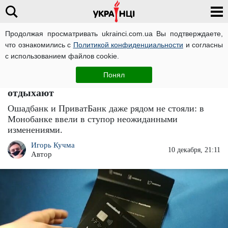
Продолжая просматривать ukrainci.com.ua Вы подтверждаете,
что ознакомились с
Политикой конфиденциальности
и согласны
Главная
Спорт
ЧИТАТИ УКРАЇНСЬКОЮ
с использованием файлов cookie.
Monobank "оглушил" резкими
Понял
изменениями: "ПриватБанк" и "Ощадбанк"
отдыхают
Ошадбанк и ПриватБанк даже рядом не стояли: в
Монобанке ввели в ступор неожиданными
изменениями.
Игорь Кучма
10 декабря, 21:11
Автор